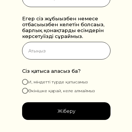
Егер сіз жұбыңызбен немесе
отбасыңызбен келетін болсаңыз,
барлық қонақтардың есімдерін
көрсетуіңізді сұраймыз.
Сіз қатыса аласыз ба?
Иә, міндетті түрде қатысамыз
Өкінішке қарай, келе алмаймыз
Жіберу