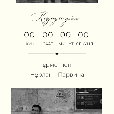
Кездесуге дейін:
00
00
00
00
КҮН
САҒАТ
МИНУТ
СЕКУНД
Құрметпен
Нұрлан - Парвина