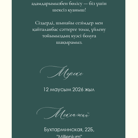
адамдарымызбен бөлісу — біз үшін
шексіз қуаныш!
Сіздерді, шынайы сезімдер мен
қайталанбас сәттерге толы, үйлену
тойымыздың куәсі болуға
шақырамыз.
Мереке
12 маусым 2026 жыл
Мекенжай
Бухтарминская, 22Б,
"Millenium"