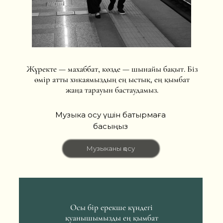
Жүректе — махаббат, көзде — шынайы бақыт. Біз
өмір атты хикаямыздың ең ыстық, ең қымбат
жаңа тарауын бастаудамыз.
Музыка қосу үшін батырмаға
басыңыз
Музыканы қосу
Осы бір ерекше күндегі
қуанышымызды ең қымбат