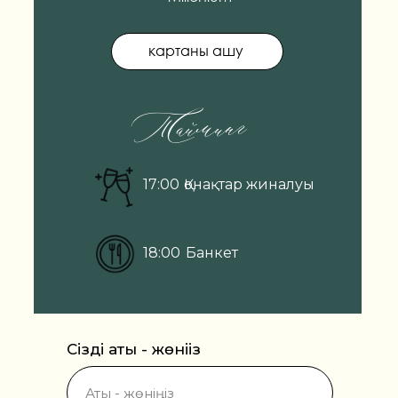
картаны ашу
Тайминг
17:00
Қонақтар жиналуы
18:00
Банкет
Сіздің аты - жөніңіз