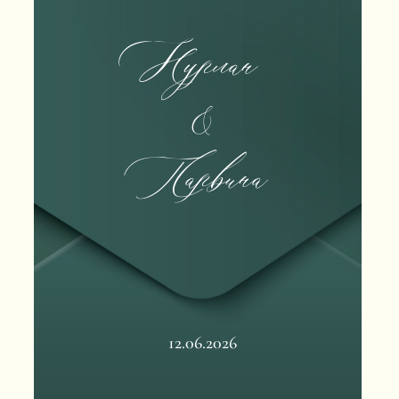
Нурлан
&
Парвина
12.06.2026