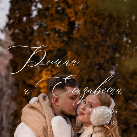
Роман
и
Елизавета
18.07.2026
15:00